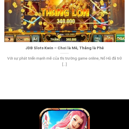
JDB Slots Kwin – Chơi là Mê, Thắng là Phê
Với sự phát triển mạnh mẽ của thị trường game online, Nổ Hũ đã trở
[...]