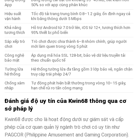
App
50% so với app cùng phân khúc
Hiệu suất
Tốc độ tải trang trung bình 0.8–1.2 giây, ổn định ngay cả
vận hành
khi băng thông dưới 5 Mbps
Khả năng
Hỗ trợ Android từ 7.0 trở lên, iOS từ 12+, tương thích hơn
tương thích
95% thiết bị phổ biến
Sắp xếp trò
Trò chơi được chia thành 6–8 nhóm chính, giúp người
chơi
mới làm quen trong vòng 5 phút
Công nghệ
Áp dụng mã hóa SSL 128-bit, bảo vệ dữ liệu truyền tải
bảo mật
theo chuẩn quốc tế
Tường lửa
Hệ thống tường lửa đa tầng gồm 3 lớp bảo vệ, ngăn chặn
hệ thống
truy cập trái phép 24/7
Chống xâm
Tự động phát hiện bất thường trong vòng 10–15 giây,
nhập
hạn chế rủi ro tấn công mạng
Đánh giá độ uy tín của Kwin68 thông qua cơ
sở pháp lý
Kwin68 được cho là hoạt động dưới sự giám sát và cấp
phép của cơ quan quản lý ngành trò chơi có uy tín như
PAGCOR (Philippine Amusement and Gaming Corporation).