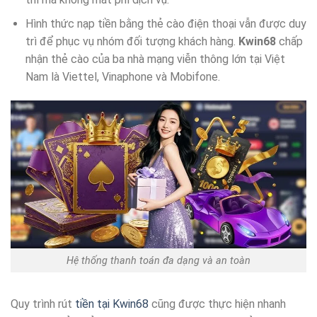
Hình thức nạp tiền bằng thẻ cào điện thoại vẫn được duy
trì để phục vụ nhóm đối tượng khách hàng.
Kwin68
chấp
nhận thẻ cào của ba nhà mạng viễn thông lớn tại Việt
Nam là Viettel, Vinaphone và Mobifone.
Hệ thống thanh toán đa dạng và an toàn
Quy trình rút
tiền tại Kwin68
cũng được thực hiện nhanh