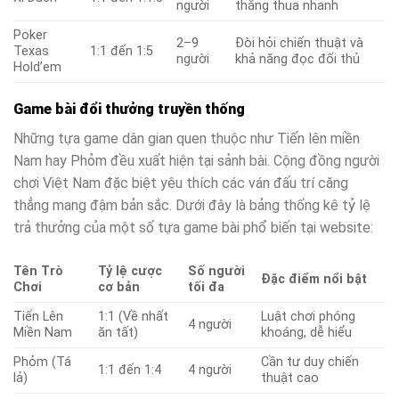
người
thắng thua nhanh
Poker
2–9
Đòi hỏi chiến thuật và
Texas
1:1 đến 1:5
người
khả năng đọc đối thủ
Hold’em
Game bài đổi thưởng truyền thống
Những tựa game dân gian quen thuộc như Tiến lên miền
Nam hay Phỏm đều xuất hiện tại sảnh bài. Cộng đồng người
chơi Việt Nam đặc biệt yêu thích các ván đấu trí căng
thẳng mang đậm bản sắc. Dưới đây là bảng thống kê tỷ lệ
trả thưởng của một số tựa game bài phổ biến tại website:
Tên Trò
Tỷ lệ cược
Số người
Đặc điểm nổi bật
Chơi
cơ bản
tối đa
Tiến Lên
1:1 (Về nhất
Luật chơi phóng
4 người
Miền Nam
ăn tất)
khoáng, dễ hiểu
Phỏm (Tá
Cần tư duy chiến
1:1 đến 1:4
4 người
lả)
thuật cao