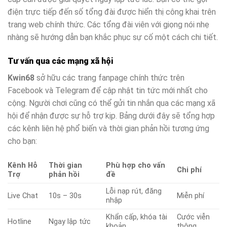
điện trực tiếp đến số tổng đài được hiển thị công khai trên
trang web chính thức. Các tổng đài viên với giọng nói nhẹ
nhàng sẽ hướng dẫn bạn khắc phục sự cố một cách chi tiết.
Tư vấn qua các mạng xã hội
Kwin68
sở hữu các trang fanpage chính thức trên
Facebook và Telegram để cập nhật tin tức mới nhất cho
cộng. Người chơi cũng có thể gửi tin nhắn qua các mạng xã
hội để nhận được sự hỗ trợ kịp. Bảng dưới đây sẽ tổng hợp
các kênh liên hệ phổ biến và thời gian phản hồi tương ứng
cho bạn:
Kênh Hỗ
Thời gian
Phù hợp cho vấn
Chi phí
Trợ
phản hồi
đề
Lỗi nạp rút, đăng
Live Chat
10s – 30s
Miễn phí
nhập
Khẩn cấp, khóa tài
Cước viễn
Hotline
Ngay lập tức
khoản
thông