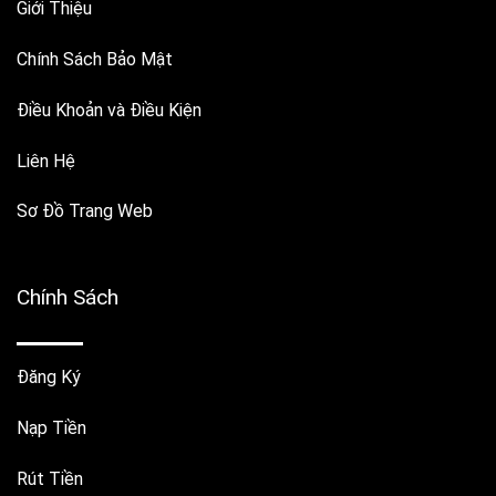
Giới Thiệu
Chính Sách Bảo Mật
Điều Khoản và Điều Kiện
Liên Hệ
Sơ Đồ Trang Web
Chính Sách
Đăng Ký
Nạp Tiền
Rút Tiền