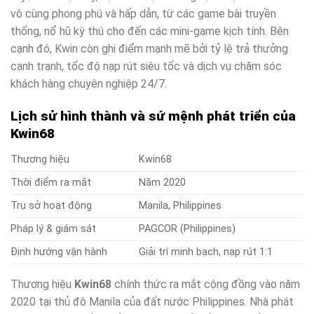
vô cùng phong phú và hấp dẫn, từ các game bài truyền
thống, nổ hũ kỳ thú cho đến các mini-game kịch tính. Bên
cạnh đó, Kwin còn ghi điểm mạnh mẽ bởi tỷ lệ trả thưởng
cạnh tranh, tốc độ nạp rút siêu tốc và dịch vụ chăm sóc
khách hàng chuyên nghiệp 24/7.
Lịch sử hình thành và sứ mệnh phát triển của
Kwin68
Thương hiệu
Kwin68
Thời điểm ra mắt
Năm 2020
Trụ sở hoạt động
Manila, Philippines
Pháp lý & giám sát
PAGCOR (Philippines)
Định hướng vận hành
Giải trí minh bạch, nạp rút 1:1
Thương hiệu
Kwin68
chính thức ra mắt cộng đồng vào năm
2020 tại thủ đô Manila của đất nước Philippines. Nhà phát