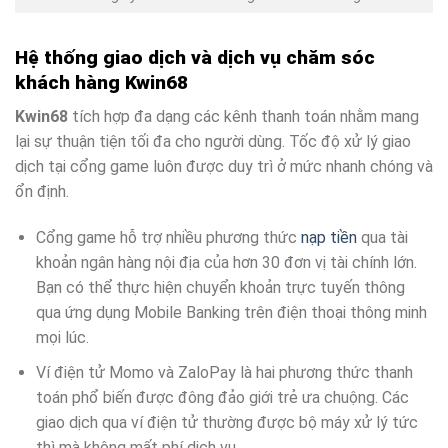
Hệ thống giao dịch và dịch vụ chăm sóc
khách hàng Kwin68
Kwin68
tích hợp đa dạng các kênh thanh toán nhằm mang
lại sự thuận tiện tối đa cho người dùng. Tốc độ xử lý giao
dịch tại cổng game luôn được duy trì ở mức nhanh chóng và
ổn định.
Cổng game hỗ trợ nhiều phương thức
nạp tiền
qua tài
khoản ngân hàng nội địa của hơn 30 đơn vị tài chính lớn.
Bạn có thể thực hiện chuyển khoản trực tuyến thông
qua ứng dụng Mobile Banking trên điện thoại thông minh
mọi lúc.
Ví điện tử Momo và ZaloPay là hai phương thức thanh
toán phổ biến được đông đảo giới trẻ ưa chuộng. Các
giao dịch qua ví điện tử thường được bộ máy xử lý tức
thì mà không mất phí dịch vụ.