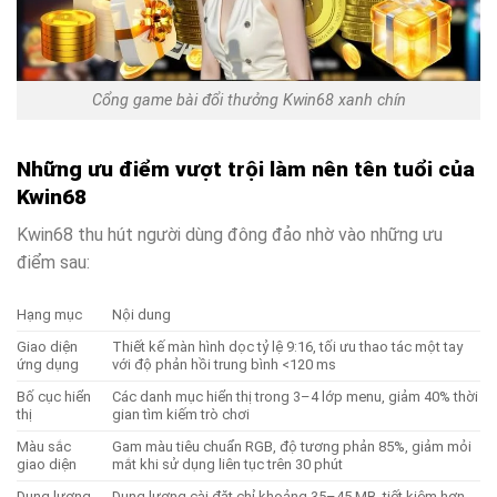
Cổng game bài đổi thưởng Kwin68 xanh chín
Những ưu điểm vượt trội làm nên tên tuổi của
Kwin68
Kwin68 thu hút người dùng đông đảo nhờ vào những ưu
điểm sau:
Hạng mục
Nội dung
Giao diện
Thiết kế màn hình dọc tỷ lệ 9:16, tối ưu thao tác một tay
ứng dụng
với độ phản hồi trung bình <120 ms
Bố cục hiển
Các danh mục hiển thị trong 3–4 lớp menu, giảm 40% thời
thị
gian tìm kiếm trò chơi
Màu sắc
Gam màu tiêu chuẩn RGB, độ tương phản 85%, giảm mỏi
giao diện
mắt khi sử dụng liên tục trên 30 phút
Dung lượng
Dung lượng cài đặt chỉ khoảng 35–45 MB, tiết kiệm hơn