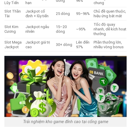
dòng
96%
Lũy Tiến
hạn
chung
Slot Thần
Jackpot cố
Chủ đề quen thuộc,
25 dòng
95–96%
Tài
định + lũy tiến
hiệu ứng bắt mắt
Tốc độ quay
Slot Kim
Jackpot ngẫu
15–20
~95%
nhanh, dễ kích hoạt
Cương
nhiên
dòng
thưởng
Slot Mega
Jackpot giá trị
Lên đến
Phần thưởng lớn,
30+ dòng
Jackpot
cao
97%
nhiều vòng bonus
Trải nghiệm kho game đỉnh cao tại cổng game