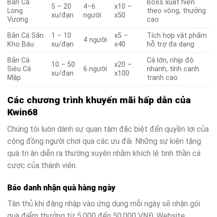
Bắn Cá
Boss xuất hiện
5 – 20
4–6
x10 –
Long
theo vòng, thưởng
xu/đạn
người
x50
Vương
cao
Bắn Cá Săn
1 – 10
x5 –
Tích hợp vật phẩm
4 người
Kho Báu
xu/đạn
x40
hỗ trợ đa dạng
Bắn Cá
Cá lớn, nhịp độ
10 – 50
x20 –
Siêu Cá
6 người
nhanh, tính cạnh
xu/đạn
x100
Mập
tranh cao
Các chương trình khuyến mãi hấp dẫn của
Kwin68
Chúng tôi luôn dành sự quan tâm đặc biệt đến quyền lợi của
cộng đồng người chơi qua các ưu đãi. Những sự kiện tặng
quà tri ân diễn ra thường xuyên nhằm khích lệ tinh thần cá
cược của thành viên.
Báo danh nhận quà hàng ngày
Tân thủ khi đăng nhập vào ứng dụng mỗi ngày sẽ nhận gói
quà điểm thưởng từ 5.000 đến 50.000 VNĐ. Website