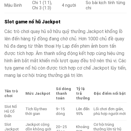
Chi 1 (1:1),
So bài kịch tính từng
Mậu Binh
4 người
Chi 3 (1:3)
chi
Slot game nổ hũ Jackpot
Các trò chơi quay hũ sở hữu quỹ thưởng Jackpot khổng lồ
lên đến hàng tỷ đồng đang chờ chủ. Hơn 1000 chủ đề quay
hũ đa dạng từ thần thoại Hy Lạp đến phim ảnh bom tấn
được tích hợp. Âm thanh sống động kết hợp cùng hiệu ứng
hình ảnh bắt mắt khiến mỗi lượt quay đều trở nên thú vị. Các
tựa game nổ hũ còn được tích hợp cơ chế Jackpot lũy tiến,
mang lại cơ hội trúng thưởng giá trị lớn.
Số dòng
Tỷ lệ
Tên trò
Mức Jackpot
thanh
trả
Đặc điểm nổi bật
chơi
toán
thưởng
Slot Nổ
Tích lũy theo
9–15
Lên đến
Lối chơi đơn giản,
Hũ Cổ
thời gian
dòng
95%
phù hợp người mới
Điển
Slot
Jackpot cộng
Cơ hội trúng
20–25
Khoảng
Jackpot
dồn không giới
thưởng lớn từ hũ