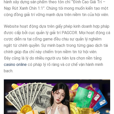
hành xây dựng sản phẩm theo tôn chỉ “Đỉnh Cao Giải Trí –
Nạp Rút Xanh Chín 1:1”. Chúng tôi mong muốn kiến tạo một
cộng đồng giải trí vững mạnh dựa trên niềm tin của hội viên.
Website hoạt động dựa trên giấy phép kinh doanh hợp pháp
được cấp bởi cục quản lý giải trí PAGCOR. Mọi hoạt động cá
cược diễn ra tại cổng game đều chịu sự quản lý nghiêm
ngặt từ chính quyền. Sự minh bạch trong từng giao dịch tài
chính giúp địa chỉ này chiếm trọn niềm tin từ hội viên.
Đây cũng là lý do nhiều người ưu tiên lựa chọn nền tảng
casino online
có pháp lý rõ ràng và cơ chế vận hành minh
bạch.